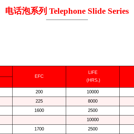
电话泡系列 Telephone Slide Series
LIFE
EFC
(HRS.)
200
10000
225
8000
1600
2500
10000
1700
2500